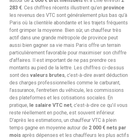
autour de
2 008 € brut mensuels
et à Lille environ
2
283 €
. Ces chiffres récents illustrent qu’en
province
les revenus des VTC sont généralement plus bas qu’à
Paris où la clientèle abondante et les trajets fréquents
font grimper la moyenne. Bien sûr, un chauffeur très
actif dans une grande métropole de province peut
aussi bien gagner sa vie mais Paris offre un terrain
particulièrement favorable pour maximiser son chiffre
d’affaires.
Il est important de ne pas prendre ces
montants au pied de la lettre. Les chiffres ci-dessus
sont des
valeurs brutes
, c’est-à-dire avant déduction
des charges professionnelles comme le carburant,
l’assurance, l’entretien du véhicule, les commissions
des plateformes et les cotisations sociales. En
pratique,
le salaire VTC net
, c’est-à-dire ce qu’il vous
reste réellement en poche, est souvent inférieur.
D’après les estimations, un chauffeur VTC à plein
temps gagne en moyenne autour de
2 000 € nets par
mois
après dépenses et les chauffeurs les plus actifs